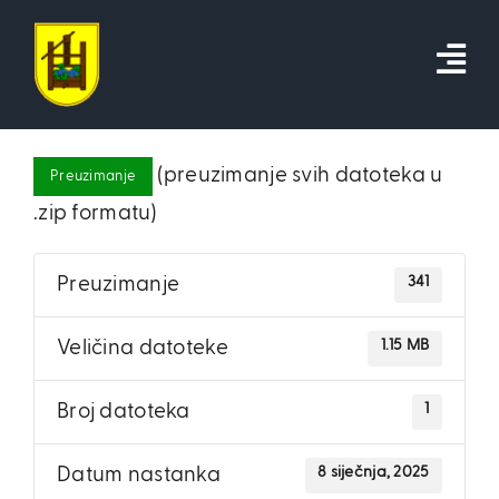
Skip
to
content
(preuzimanje svih datoteka u
Preuzimanje
.zip formatu)
341
Preuzimanje
1.15 MB
Veličina datoteke
1
Broj datoteka
8 siječnja, 2025
Datum nastanka