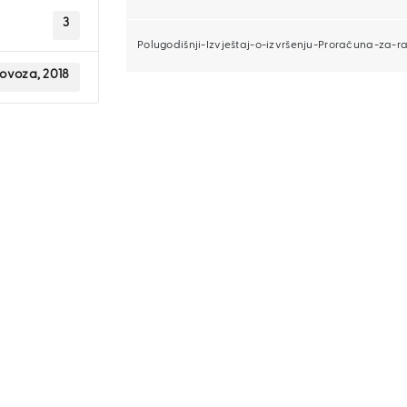
3
Polugodišnji-Izvještaj-o-izvršenju-Proračuna-za-raz
lovoza, 2018