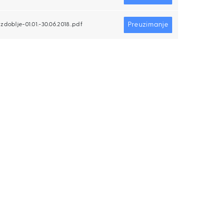
Preuzimanje
doblje-01.01.-30.06.2018..pdf