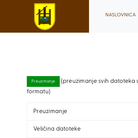
Skip
to
NASLOVNICA
content
(preuzimanje svih datoteka u
Preuzimanje
formatu)
Preuzimanje
Veličina datoteke