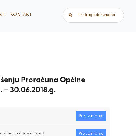
Traži...
TI
KONTAKT
zvršenju Proračuna Općine
. – 30.06.2018.g.
Preuzimanje
Preuzimanje
-izvršenju-Proračuna.pdf