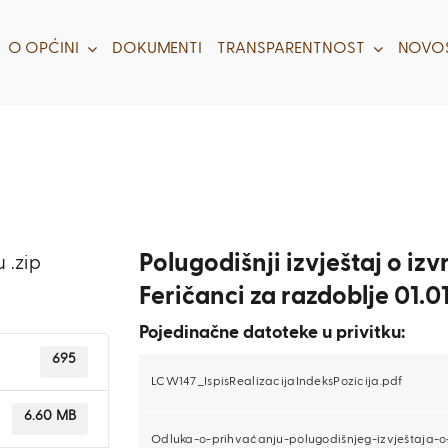
O OPĆINI
DOKUMENTI
TRANSPARENTNOST
NOVOS
Polugodišnji izvještaj o i
 .zip
Feričanci za razdoblje 01.01
Pojedinačne datoteke u privitku:
695
LCW147_IspisRealizacijaIndeksPozicija.pdf
6.60 MB
Odluka-o-prihvaćanju-polugodišnjeg-izvještaja-o