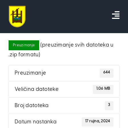
Skip
to
content
(preuzimanje svih datoteka u
Preuzimanje
.zip formatu)
644
Preuzimanje
1.06 MB
Veličina datoteke
3
Broj datoteka
17 rujna, 2024
Datum nastanka