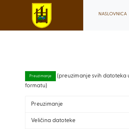
Skip
to
NASLOVNICA
content
(preuzimanje svih datoteka u
Preuzimanje
formatu)
Preuzimanje
Veličina datoteke