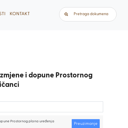
Traži...
TI
KONTAKT
Izmjene i dopune Prostornog
ičanci
dopune Prostornog plana uređenja
Preuzimanje