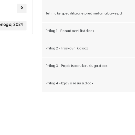
6
Tehnicke specifikacije predmeta nabave.pdf
enoga, 2024
Prilog 1 - Ponudbeni list.docx
Prilog 2 - Troskovnik.docx
Prilog 3 - Popis isporuka usluga.docx
Prilog 4 - Izjava resursi.docx