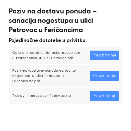
Poziv na dostavu ponuda –
sanacija nogostupa u ulici
Petrovac u Feričancima
Pojedinačne datoteke u privitku:
Odluka-o-odabiru-Sanacija-nogostupa-
Preuzimanje
u-Feričancima-u-ulici-Petrovac.pdf
Poziv-na-dostavu-ponuda-sanacija-
Preuzimanje
nogostupa-u-ulici-Petrovac-u-
Feričancima.pdf
Preuzimanje
Troškovnik-nogostupi-Petrovac.xlsx