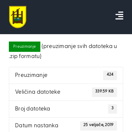
Skip
to
content
(preuzimanje svih datoteka u
Preuzimanje
.zip formatu)
424
Preuzimanje
339.59 KB
Veličina datoteke
3
Broj datoteka
25 veljače, 2019
Datum nastanka