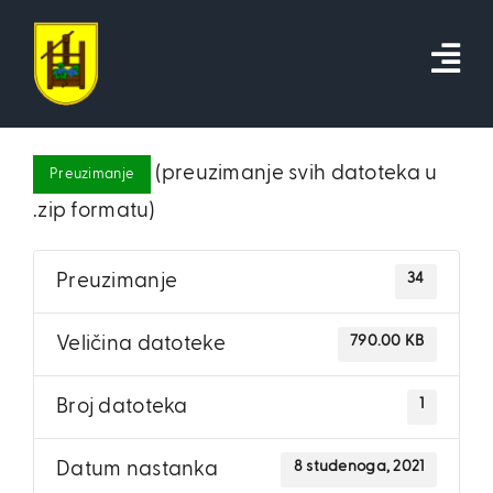
Skip
to
content
(preuzimanje svih datoteka u
Preuzimanje
.zip formatu)
34
Preuzimanje
790.00 KB
Veličina datoteke
1
Broj datoteka
8 studenoga, 2021
Datum nastanka