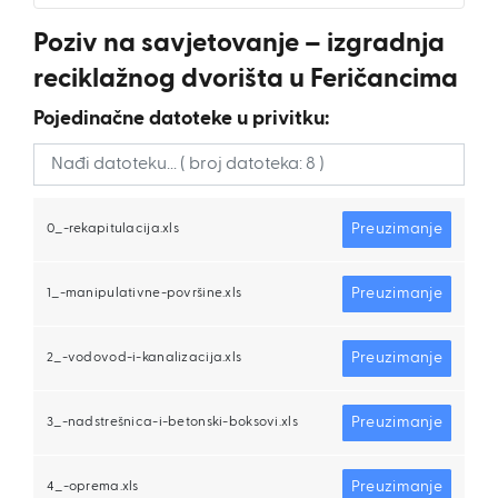
Poziv na savjetovanje – izgradnja
reciklažnog dvorišta u Feričancima
Pojedinačne datoteke u privitku:
Preuzimanje
0_-rekapitulacija.xls
Preuzimanje
1_-manipulativne-površine.xls
Preuzimanje
2_-vodovod-i-kanalizacija.xls
Preuzimanje
3_-nadstrešnica-i-betonski-boksovi.xls
Preuzimanje
4_-oprema.xls