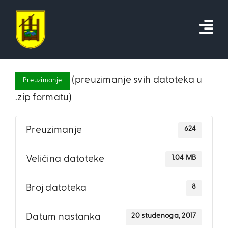
Skip
to
content
(preuzimanje svih datoteka u
Preuzimanje
.zip formatu)
624
Preuzimanje
1.04 MB
Veličina datoteke
8
Broj datoteka
20 studenoga, 2017
Datum nastanka