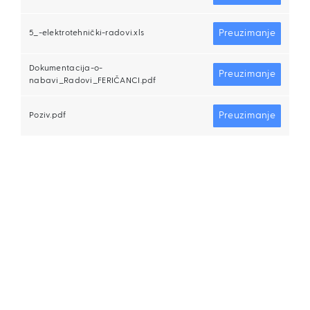
Preuzimanje
5_-elektrotehnički-radovi.xls
Dokumentacija-o-
Preuzimanje
nabavi_Radovi_FERIČANCI.pdf
Preuzimanje
Poziv.pdf