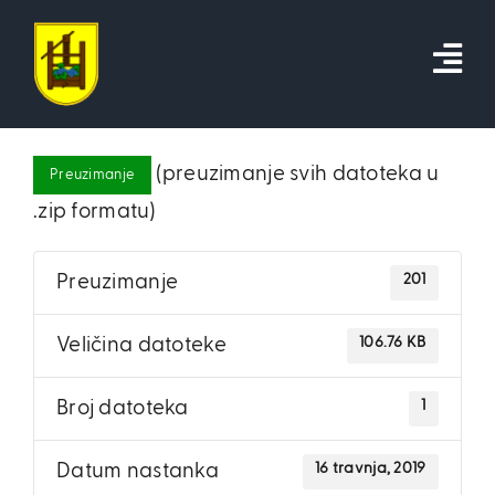
Skip
to
content
(preuzimanje svih datoteka u
Preuzimanje
.zip formatu)
201
Preuzimanje
106.76 KB
Veličina datoteke
1
Broj datoteka
16 travnja, 2019
Datum nastanka