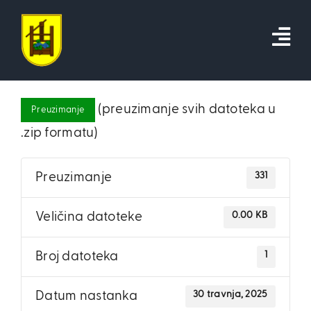
Skip
to
content
(preuzimanje svih datoteka u
Preuzimanje
.zip formatu)
331
Preuzimanje
0.00 KB
Veličina datoteke
1
Broj datoteka
30 travnja, 2025
Datum nastanka