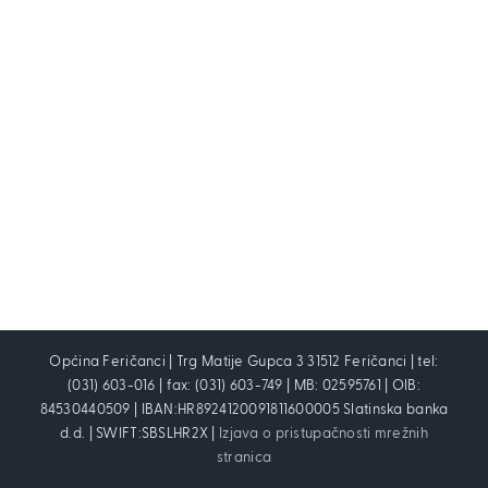
Općina Feričanci | Trg Matije Gupca 3 31512 Feričanci | tel:
(031) 603-016 | fax: (031) 603-749 | MB: 02595761 | OIB:
84530440509 | IBAN:HR8924120091811600005 Slatinska banka
d.d. | SWIFT:SBSLHR2X |
Izjava o pristupačnosti mrežnih
stranica