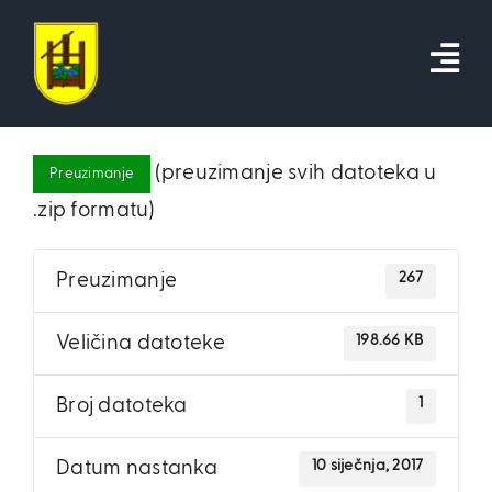
Skip
to
content
(preuzimanje svih datoteka u
Preuzimanje
.zip formatu)
267
Preuzimanje
198.66 KB
Veličina datoteke
1
Broj datoteka
10 siječnja, 2017
Datum nastanka