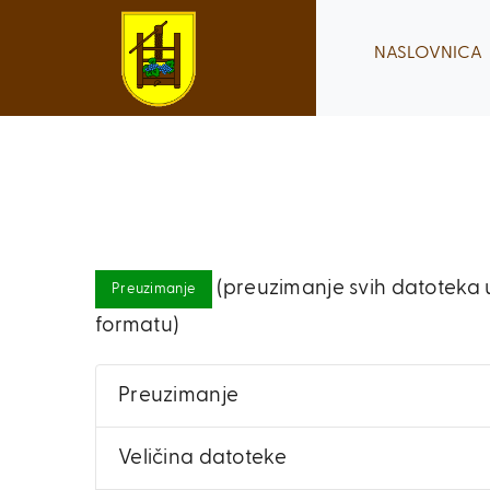
Skip
to
NASLOVNICA
content
(preuzimanje svih datoteka u
Preuzimanje
formatu)
Preuzimanje
Veličina datoteke