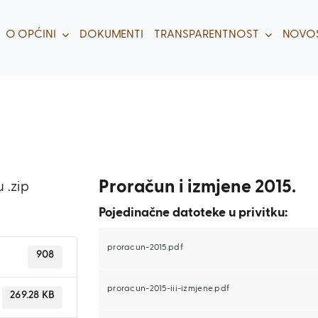
O OPĆINI
DOKUMENTI
TRANSPARENTNOST
NOVOS
Proračun i izmjene 2015.
 .zip
Pojedinačne datoteke u privitku:
proracun-2015.pdf
908
proracun-2015-iii-izmjene.pdf
269.28 KB