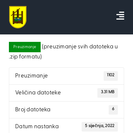
Skip
to
content
(preuzimanje svih datoteka u
Preuzimanje
.zip formatu)
1102
Preuzimanje
3.31 MB
Veličina datoteke
6
Broj datoteka
5 siječnja, 2022
Datum nastanka