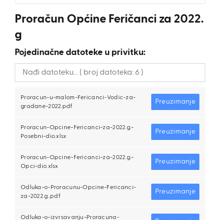
Proračun Općine Feričanci za 2022.
g
Pojedinačne datoteke u privitku:
Proracun-u-malom-Fericanci-Vodic-za-
Preuzimanje
gradane-2022.pdf
Proracun-Opcine-Fericanci-za-2022.g.-
Preuzimanje
Posebni-dio.xlsx
Proracun-Opcine-Fericanci-za-2022.g.-
Preuzimanje
Opci-dio.xlsx
Odluka-o-Proracunu-Opcine-Fericanci-
Preuzimanje
za-2022.g..pdf
Odluka-o-izvrsavanju-Proracuna-