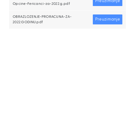
Preuzimanje
Opcine-Fericanci-za-2022.g..pdf
OBRAZLOZENJE-PRORACUNA-ZA-
Preuzimanje
2022.GODINU.pdf