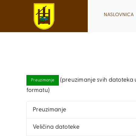
Skip
to
NASLOVNICA
content
(preuzimanje svih datoteka u
Preuzimanje
formatu)
Preuzimanje
Veličina datoteke