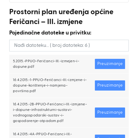
Prostorni plan uređenja općine
Feričanci – III. izmjene
Pojedinačne datoteke u privitku:
5.2015.-PPUO-Feričanci-III.-izmejen-i-
Preuzimanje
dopune.pdf
16.4.2015.-1-PPUO-Feričanci-III.-izmjene-i-
Preuzimanje
dopune-korištenje-i-namjena-
površina.pdf
16.4.2015.-2B-PPUO-Feričanci-III.-izmjene-
i-dopune-infrastrukturni-sustavi-
Preuzimanje
vodnogospodarski-sustav-i-
gospodarenje-otpadom.pdf
16.4.2015.-4A-PPUO-Feričanci-III.-