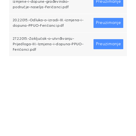
Preuzimanje
izmjene-i-dopune-građevinsko-
područje-naselja-Feričanci.pdf
20.2.2015.-Odluka-o-izradi-III.-izmjena-i-
Preuzimanje
dopuna-PPUO-Feričanci.pdf
27.2.2015.-Zaključak-o-utvrđivanju-
Preuzimanje
Prijedloga-III.-Izmjena-i-dopuna-PPUO-
Feričanci.pdf