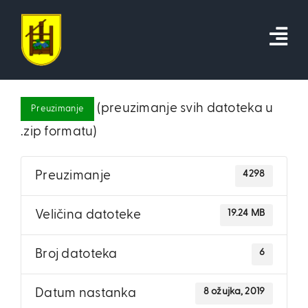
Skip
to
content
(preuzimanje svih datoteka u
Preuzimanje
.zip formatu)
4298
Preuzimanje
19.24 MB
Veličina datoteke
6
Broj datoteka
8 ožujka, 2019
Datum nastanka