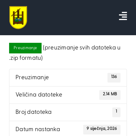
Skip
to
content
(preuzimanje svih datoteka u
Preuzimanje
.zip formatu)
136
Preuzimanje
2.14 MB
Veličina datoteke
1
Broj datoteka
9 siječnja, 2026
Datum nastanka