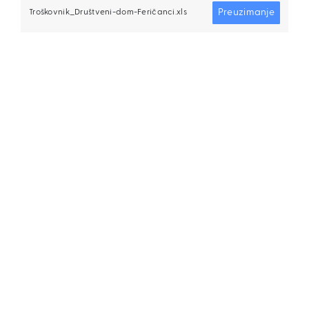
Preuzimanje
Troškovnik_Društveni-dom-Feričanci.xls