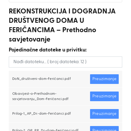
REKONSTRUKCIJA I DOGRADNJA
DRUŠTVENOG DOMA U
FERIČANCIMA – Prethodno
savjetovanje
Pojedinačne datoteke u privitku:
Preuzimanje
DoN_društveni-dom-Feričanci.pdf
Obavijest-o-Prethodnom-
Preuzimanje
savjetovanju_Dom-Feričanci.pdf
Preuzimanje
Prilog-1_AP_Dr.-dom-Feričanci.pdf
Preuzimanje
Prilog-2_GP_PP_Dr.-dom-Feričanci.pdf