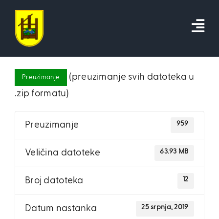
Skip
to
content
(preuzimanje svih datoteka u
Preuzimanje
.zip formatu)
959
Preuzimanje
63.93 MB
Veličina datoteke
12
Broj datoteka
25 srpnja, 2019
Datum nastanka