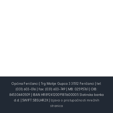
Općina Feričanci | Trg Matije Gupca 3 31512 Feričanci | tel:
(031) 603-016 | fax: (031) 603-749 | MB: 02595761 | OIB:
84530440509 | IBAN:HR8924120091811600005 Slatinska banka
d.d. | SWIFT:SBSLHR2X |
Izjava o pristupačnosti mrežnih
stranica