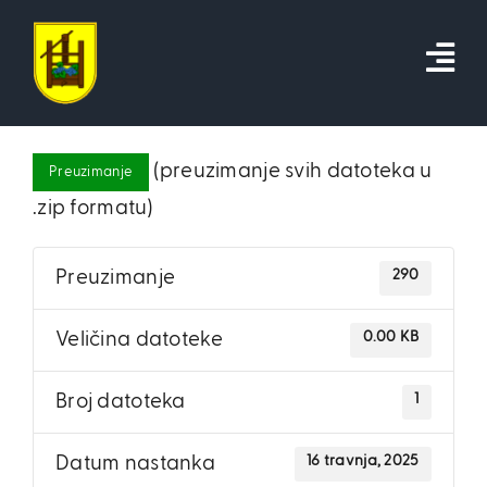
Skip
to
content
(preuzimanje svih datoteka u
Preuzimanje
.zip formatu)
290
Preuzimanje
0.00 KB
Veličina datoteke
1
Broj datoteka
16 travnja, 2025
Datum nastanka