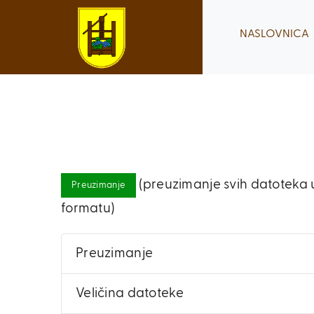
Skip
to
NASLOVNICA
content
(preuzimanje svih datoteka u
Preuzimanje
formatu)
Preuzimanje
Veličina datoteke