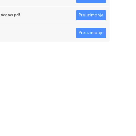
Preuzimanje
eričanci.pdf
Preuzimanje