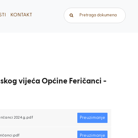
Traži...
TI
KONTAKT
nskog vijeća Općine Feričanci -
Preuzimanje
ričanci 2024.g..pdf
Preuzimanje
ričanci.pdf