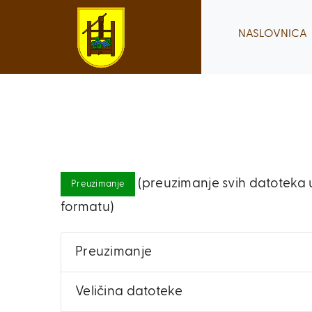
Skip
to
NASLOVNICA
content
(preuzimanje svih datoteka u
Preuzimanje
formatu)
Preuzimanje
Veličina datoteke