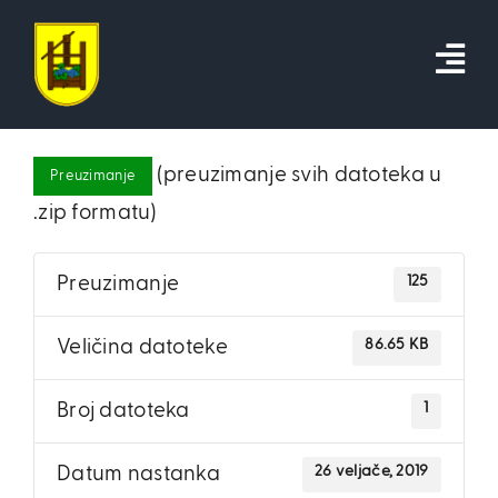
Skip
to
content
(preuzimanje svih datoteka u
Preuzimanje
.zip formatu)
125
Preuzimanje
86.65 KB
Veličina datoteke
1
Broj datoteka
26 veljače, 2019
Datum nastanka