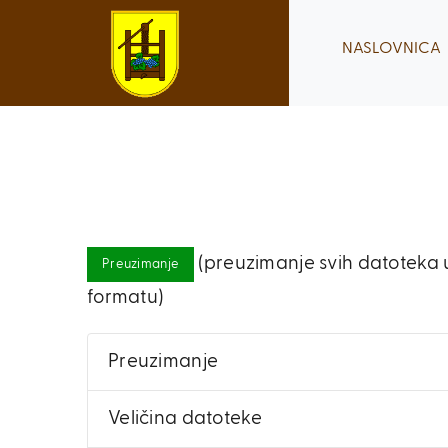
Skip
to
NASLOVNICA
content
(preuzimanje svih datoteka u
Preuzimanje
formatu)
Preuzimanje
Veličina datoteke