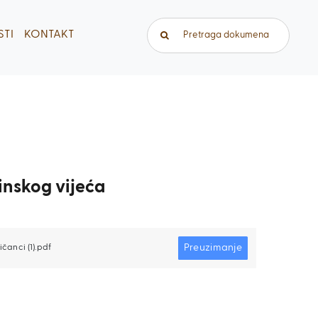
Traži...
TI
KONTAKT
inskog vijeća
Preuzimanje
čanci (1).pdf