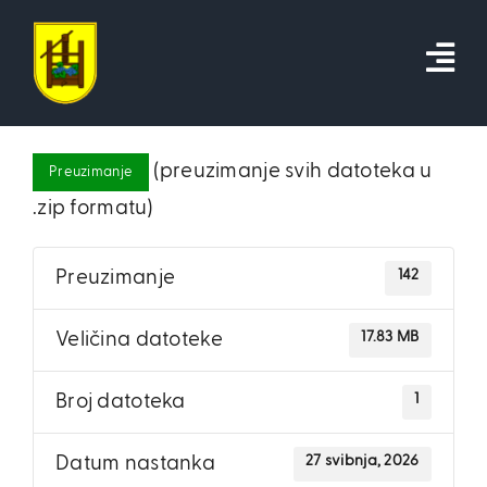
Skip
to
content
(preuzimanje svih datoteka u
Preuzimanje
.zip formatu)
142
Preuzimanje
17.83 MB
Veličina datoteke
1
Broj datoteka
27 svibnja, 2026
Datum nastanka