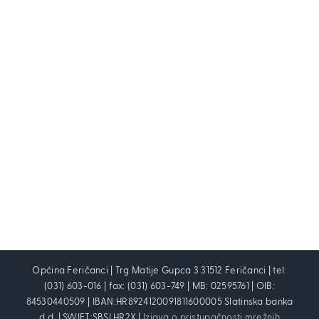
Općina Feričanci | Trg Matije Gupca 3 31512 Feričanci | tel:
(031) 603-016 | fax: (031) 603-749 | MB: 02595761 | OIB:
84530440509 | IBAN:HR8924120091811600005 Slatinska banka
d.d. | SWIFT:SBSLHR2X |
Izjava o pristupačnosti mrežnih