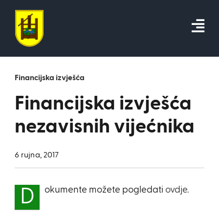
Skip
to
content
Financijska izvješća
Financijska izvješća
nezavisnih vijećnika
6 rujna, 2017
okumente možete pogledati
ovdje.
D