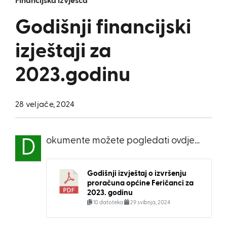
Financijska izvješća
Godišnji financijski
izještaji za
2023.godinu
28 veljače, 2024
okumente možete pogledati ovdje…
D
Godišnji izvještaj o izvršenju
proračuna općine Feričanci za
2023. godinu
10 datoteka
29 svibnja, 2024