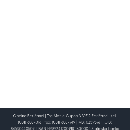
Općina Feričanci | Trg Matije Gupca 3 31512 Feričanci | tel:
(031) 603-016 | fax: (031) 603-749 | MB: 02595761 | OIB:
84530440509 | IBAN:HR8924120091811600005 Slatinska banka