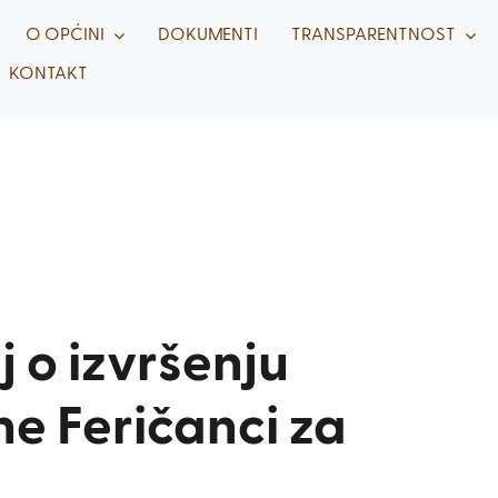
O OPĆINI
DOKUMENTI
TRANSPARENTNOST
KONTAKT
j o izvršenju
e Feričanci za