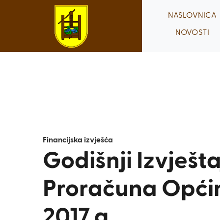
Skip
NASLOVNICA
to
NOVOSTI
content
Financijska izvješća
Godišnji Izvješta
Proračuna Općin
2017.g.