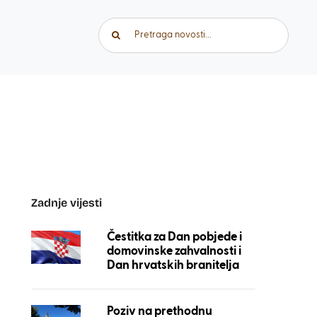
Traži...
Zadnje vijesti
Čestitka za Dan pobjede i
domovinske zahvalnosti i
Dan hrvatskih branitelja
Poziv na prethodnu