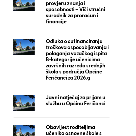
provjeru znanja i
sposobnosti – Viši stručni
suradnik za proračun i
financije
Odluka o sufinanciranju
troškova osposobljavanja i
polaganja vozačkog ispita
B-kategorije učenicima
završnih razreda srednjih
škola s područja Općine
Feričanci za 2026.g
Javni natječaj za prijam u
službu u Općinu Feričanci
Obavijest roditeljima
učenika osnovne škole s