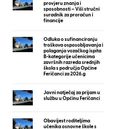
provjeru znanja i
sposobnosti – Viši stručni
suradnik za proračun i
financije
Odluka o sufinanciranju
troškova osposobljavanja i
polaganja vozačkog ispita
B-kategorije učenicima
završnih razreda srednjih
škola s područja Općine
Feričanci za 2026.g
Javni natječaj za prijam u
službu u Općinu Feričanci
Obavijest roditeljima
učenika osnovne škole s