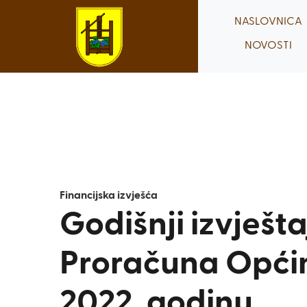
Skip
NASLOVNICA
to
NOVOSTI
content
Financijska izvješća
Godišnji izvješta
Proračuna Općin
2022. godinu