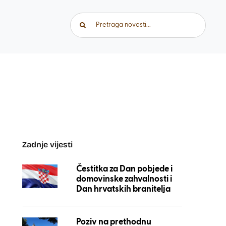
Traži...
Zadnje vijesti
Čestitka za Dan pobjede i
domovinske zahvalnosti i
Dan hrvatskih branitelja
Poziv na prethodnu