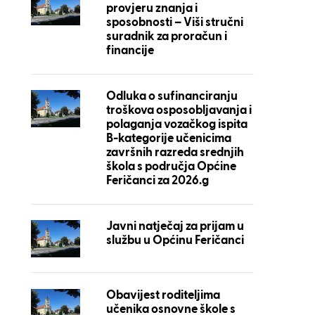
provjeru znanja i
sposobnosti – Viši stručni
suradnik za proračun i
financije
Odluka o sufinanciranju
troškova osposobljavanja i
polaganja vozačkog ispita
B-kategorije učenicima
završnih razreda srednjih
škola s područja Općine
Feričanci za 2026.g
Javni natječaj za prijam u
službu u Općinu Feričanci
Obavijest roditeljima
učenika osnovne škole s