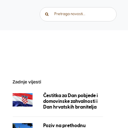
Traži...
Zadnje vijesti
Čestitka za Dan pobjede i
domovinske zahvalnosti i
Dan hrvatskih branitelja
Poziv na prethodnu