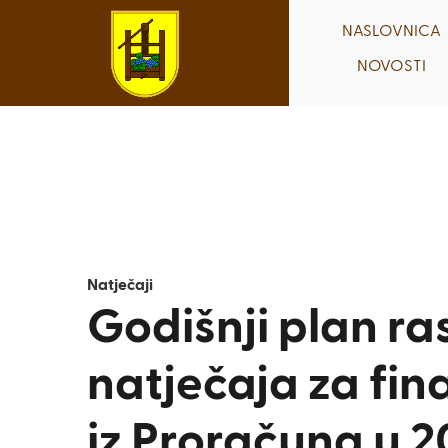
Skip
NASLOVNICA
to
NOVOSTI
content
Natječaji
Godišnji plan ra
natječaja za fi
iz Proračuna u 2