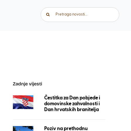
Traži...
Zadnje vijesti
Čestitka za Dan pobjede i
domovinske zahvalnosti i
Dan hrvatskih branitelja
Poziv na prethodnu