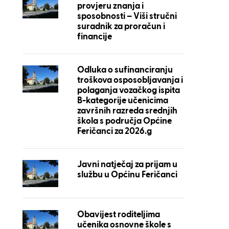
provjeru znanja i
sposobnosti – Viši stručni
suradnik za proračun i
financije
Odluka o sufinanciranju
troškova osposobljavanja i
polaganja vozačkog ispita
B-kategorije učenicima
završnih razreda srednjih
škola s područja Općine
Feričanci za 2026.g
Javni natječaj za prijam u
službu u Općinu Feričanci
Obavijest roditeljima
učenika osnovne škole s