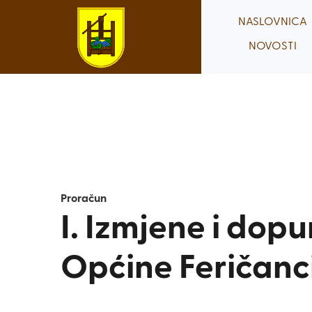
Skip
NASLOVNICA
to
NOVOSTI
content
Proračun
I. Izmjene i dop
Općine Feričanci