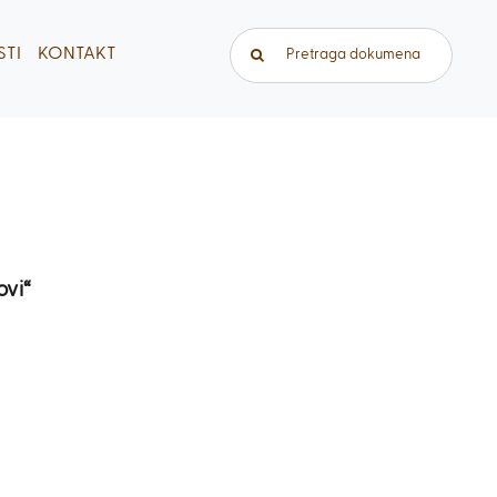
Traži...
TI
KONTAKT
ovi“