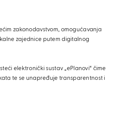
 važećim zakonodavstvom, omogućavanja
kalne zajednice putem digitalnog
eći elektronički sustav „ePlanovi“ čime
kata te se unapređuje transparentnost i