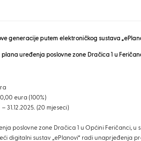
ove generacije putem elektroničkog sustava „ePlan
g plana uređenja poslovne zone Dračica 1 u Feriča
ura
00,00 eura (100%)
– 31.12.2025. (20 mjeseci)
ređenja poslovne zone Dračica 1 u Općini Feričanci, 
ći digitalni sustav „ePlanovi“ radi unaprjeđenja 