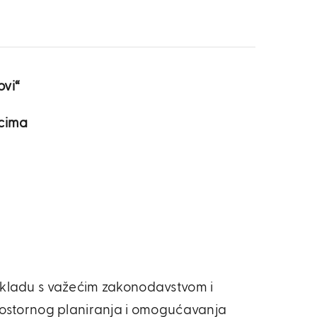
ovi“
ncima
u skladu s važećim zakonodavstvom i
prostornog planiranja i omogućavanja