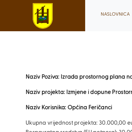
Skip
to
NASLOVNICA
content
Naziv Poziva: Izrada prostornog plana n
Naziv projekta: Izmjene i dopune Prosto
Naziv Korisnika: Općina Feričanci
Ukupna vrijednost projekta: 30.000,00 e