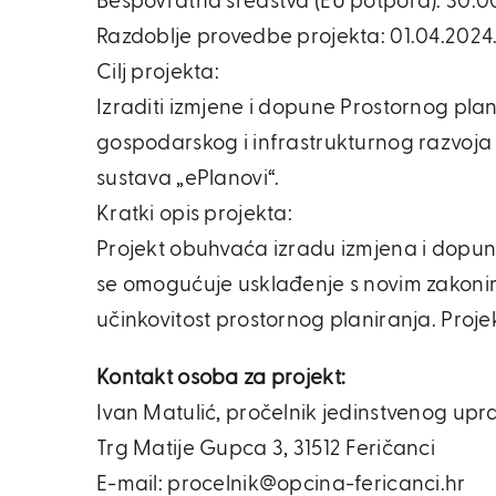
Bespovratna sredstva (EU potpora): 30.0
Razdoblje provedbe projekta: 01.04.2024. 
Cilj projekta:
Izraditi izmjene i dopune Prostornog p
gospodarskog i infrastrukturnog razvoja
sustava „ePlanovi“.
Kratki opis projekta:
Projekt obuhvaća izradu izmjena i dopuna
se omogućuje usklađenje s novim zakonima
učinkovitost prostornog planiranja. Proje
Kontakt osoba za projekt:
Ivan Matulić, pročelnik jedinstvenog up
Trg Matije Gupca 3, 31512 Feričanci
E-mail: procelnik@opcina-fericanci.hr