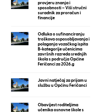
provjeru znanja i
sposobnosti – Viši stručni
suradnik za proračun i
financije
Odluka o sufinanciranju
troškova osposobljavanja i
polaganja vozačkog ispita
B-kategorije učenicima
završnih razreda srednjih
škola s područja Općine
Feričanci za 2026.g
Javni natječaj za prijam u
službu u Općinu Feričanci
Obavijest roditeljima
učenika osnovne škole s