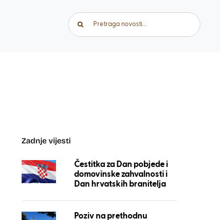
Traži...
Zadnje vijesti
Čestitka za Dan pobjede i
domovinske zahvalnosti i
Dan hrvatskih branitelja
Poziv na prethodnu