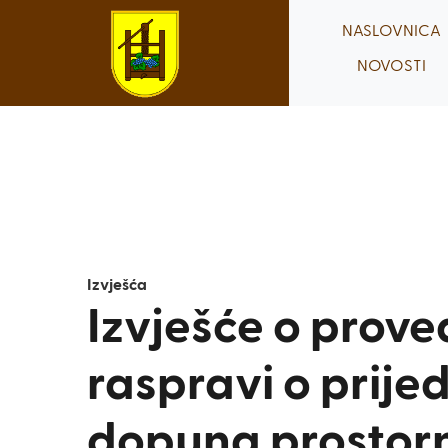
Skip
NASLOVNICA
to
NOVOSTI
content
Izvješća
Izvješće o prove
raspravi o prijed
dopuna prostor