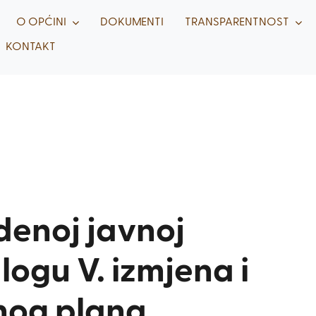
O OPĆINI
DOKUMENTI
TRANSPARENTNOST
KONTAKT
denoj javnoj
logu V. izmjena i
nog plana