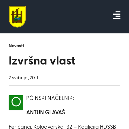
Skip
to
content
Novosti
Izvršna vlast
2 svibnja, 2011
PĆINSKI NAČELNIK:
O
ANTUN GLAVAŠ
Feričanci, Kolodvorska 132 – Koalicija HDSSB