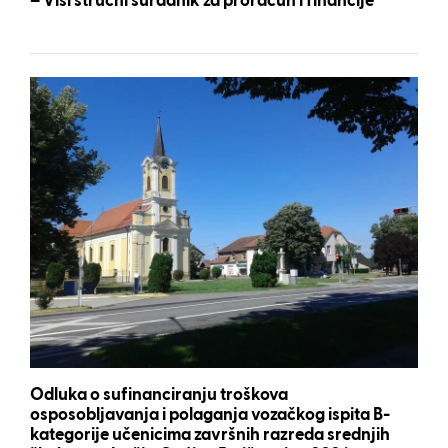
– Viši stručni suradnik za proračun i financije
Odluka o sufinanciranju troškova
osposobljavanja i polaganja vozačkog ispita B-
kategorije učenicima završnih razreda srednjih