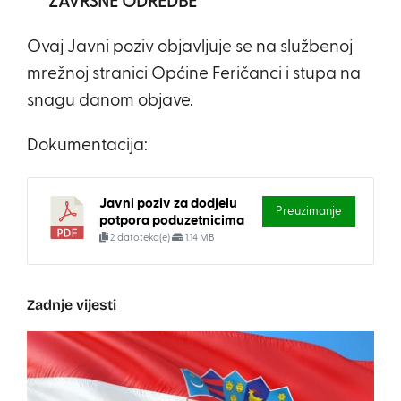
ZAVRŠNE ODREDBE
Ovaj Javni poziv objavljuje se na službenoj
mrežnoj stranici Općine Feričanci i stupa na
snagu danom objave.
Dokumentacija:
Javni poziv za dodjelu
Preuzimanje
potpora poduzetnicima
2 datoteka(e)
1.14 MB
Zadnje vijesti