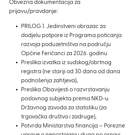
Obvezna dokumentacija za
prijavu/pravdanje:
PRILOG 1. Jedinstveni obrazac za
dodjelu potpore iz Programa poticanja
razvoja poduzetništva na području
Općine Feričanci za 2026. godinu
Preslika izvatka iz sudskog/obrtnog
registra (ne stariji od 30 dana od dana
podnošenja zahtjeva),
Preslika Obavijesti o razvrstavanju
poslovnog subjekta prema NKD-u
Državnog zavoda za statistiku (za
trgovačka društva i zadruge),
Potvrda Ministarstva financija – Porezne
uprave o nepostojanju duga po osnovi