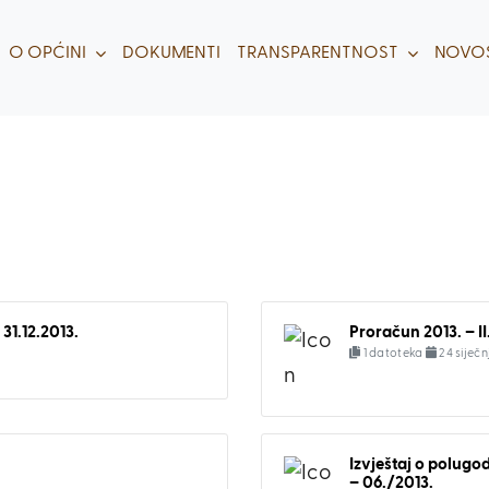
O OPĆINI
DOKUMENTI
TRANSPARENTNOST
NOVOS
31.12.2013.
Proračun 2013. – II
1 datoteka
24 siječn
Izvještaj o polugo
– 06./2013.