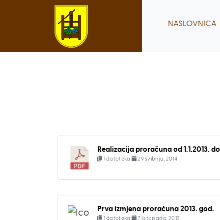
Skip
to
NASLOVNICA
content
Realizacija proračuna od 1.1.2013. do 
1 datoteka
29 svibnja, 2014
Prva izmjena proračuna 2013. god.
1 datoteka
7 listopada, 2013