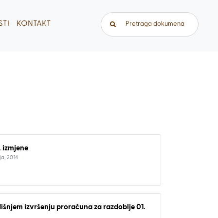
Traži...
TI
KONTAKT
. izmjene
ja, 2014
dišnjem izvršenju proračuna za razdoblje 01.