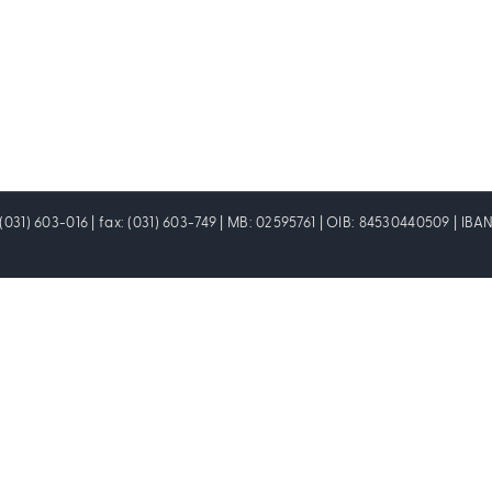
: (031) 603-016 | fax: (031) 603-749 | MB: 02595761 | OIB: 84530440509 | I