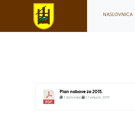
Skip
to
NASLOVNICA
content
Plan nabave za 2015.
2 datoteka
27 veljače, 2015