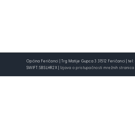
Općina Feričanci | Trg Matije Gupca 3 31512 Feričanci | tel
SWIFT:SBSLHR2X |
Izjava o pristupačnosti mrežnih stranica