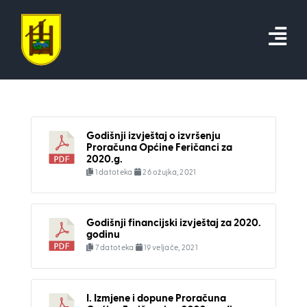
Skip
to
content
Godišnji izvještaj o izvršenju
Proračuna Općine Feričanci za
2020.g.
1 datoteka
26 ožujka, 2021
Godišnji financijski izvještaj za 2020.
godinu
7 datoteka
19 veljače, 2021
I. Izmjene i dopune Proračuna