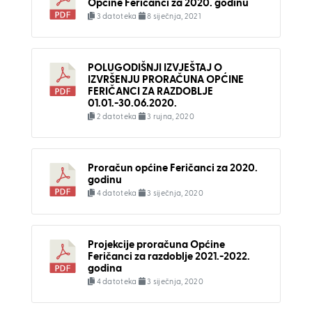
Općine Feričanci za 2020. godinu
3 datoteka
8 siječnja, 2021
POLUGODIŠNJI IZVJEŠTAJ O
IZVRŠENJU PRORAČUNA OPĆINE
FERIČANCI ZA RAZDOBLJE
01.01.-30.06.2020.
2 datoteka
3 rujna, 2020
Proračun općine Feričanci za 2020.
godinu
4 datoteka
3 siječnja, 2020
Projekcije proračuna Općine
Feričanci za razdoblje 2021.-2022.
godina
4 datoteka
3 siječnja, 2020