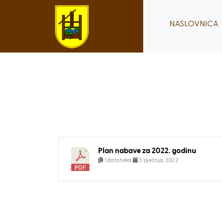
Skip
to
NASLOVNICA
content
Plan nabave za 2022. godinu
1 datoteka
3 siječnja, 2022