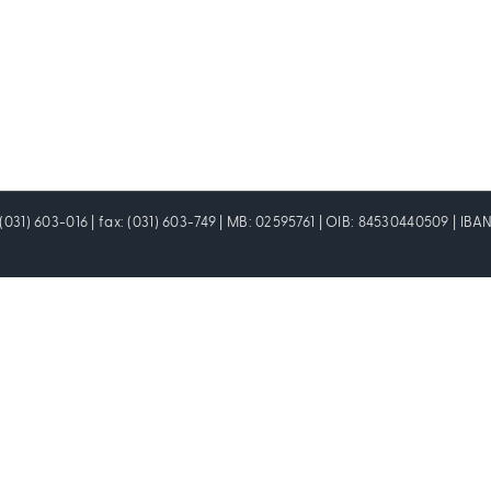
: (031) 603-016 | fax: (031) 603-749 | MB: 02595761 | OIB: 84530440509 | I