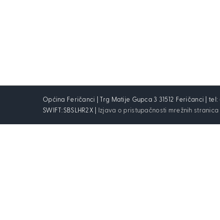
Općina Feričanci | Trg Matije Gupca 3 31512 Feričanci | tel
SWIFT:SBSLHR2X |
Izjava o pristupačnosti mrežnih stranica