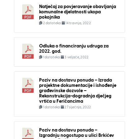
Natječaj za povjeravanje obavljanja
komunalne djelatnosti ukopa
pokojnika
2 datoteka
14 travnja, 2022
Odluka o financiranju udruga za
2022. god.
1 datoteka
3 veljače, 2022
Poziv na dostavu ponuda – Izrada
projektne dokumentacije i ishođenje
građevinske dozvole –
Rekonstrukcija-dogradnja dječjeg
vrtića u Feričancima
1 datoteka
27 siječnja, 2022
Poziv na dostavu ponuda –
Izgradnju nogostupa u ulici Brkićev