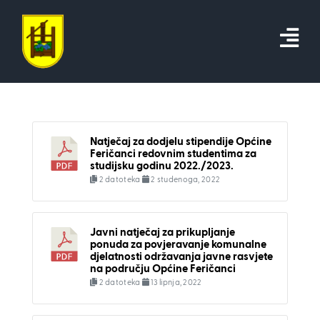
Skip
to
content
Natječaj za dodjelu stipendije Općine
Feričanci redovnim studentima za
studijsku godinu 2022./2023.
2 datoteka
2 studenoga, 2022
Javni natječaj za prikupljanje
ponuda za povjeravanje komunalne
djelatnosti održavanja javne rasvjete
na području Općine Feričanci
2 datoteka
13 lipnja, 2022