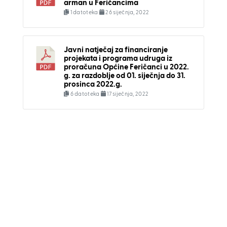
arman u Feričancima
1 datoteka
26 siječnja, 2022
Javni natječaj za financiranje
projekata i programa udruga iz
proračuna Općine Feričanci u 2022.
g. za razdoblje od 01. siječnja do 31.
prosinca 2022.g.
6 datoteka
17 siječnja, 2022