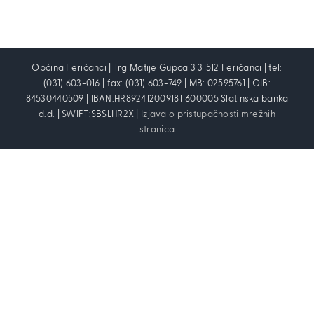
Općina Feričanci | Trg Matije Gupca 3 31512 Feričanci | tel:
(031) 603-016 | fax: (031) 603-749 | MB: 02595761 | OIB:
84530440509 | IBAN:HR8924120091811600005 Slatinska banka
d.d. | SWIFT:SBSLHR2X |
Izjava o pristupačnosti mrežnih
stranica