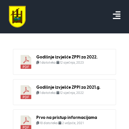
Skip
to
content
Godišnje izvješće ZPPI za 2022.
1 datoteka
12 siječnja, 2023
Godišnje izvješće ZPPI za 2021.g.
1 datoteka
12 siječnja, 2022
Prvo na pristup informacijama
10 datoteka
2 veljače, 2021