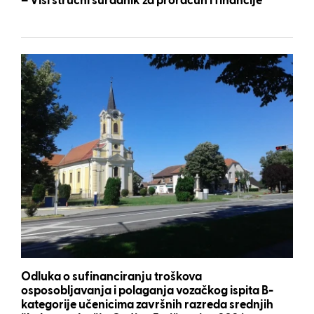
– Viši stručni suradnik za proračun i financije
Odluka o sufinanciranju troškova
osposobljavanja i polaganja vozačkog ispita B-
kategorije učenicima završnih razreda srednjih