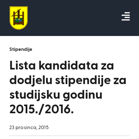
Skip
to
content
Stipendije
Lista kandidata za
dodjelu stipendije za
studijsku godinu
2015./2016.
23 prosinca, 2015