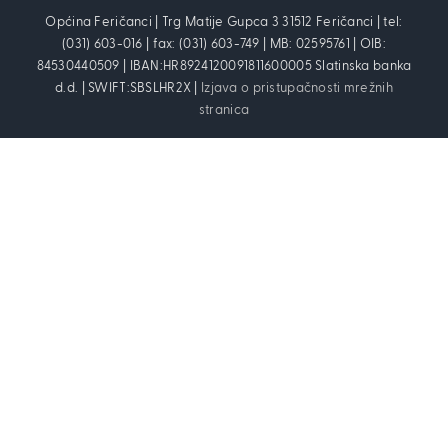
Općina Feričanci | Trg Matije Gupca 3 31512 Feričanci | tel:
(031) 603-016 | fax: (031) 603-749 | MB: 02595761 | OIB:
84530440509 | IBAN:HR8924120091811600005 Slatinska banka
d.d. | SWIFT:SBSLHR2X |
Izjava o pristupačnosti mrežnih
stranica