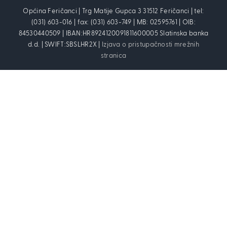
Općina Feričanci | Trg Matije Gupca 3 31512 Feričanci | tel:
(031) 603-016 | fax: (031) 603-749 | MB: 02595761 | OIB:
84530440509 | IBAN:HR8924120091811600005 Slatinska banka
d.d. | SWIFT:SBSLHR2X |
Izjava o pristupačnosti mrežnih
stranica