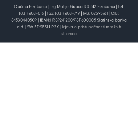
Općina Feričanci | Trg Matije Gupca 3 31512 Feričanci | tel:
(031) 603-016 | fax: (031) 603-749 | MB: 02595761 | OIB:
84530440509 | IBAN:HR8924120091811600005 Slatinska banka
d.d. | SWIFT:SBSLHR2X |
Izjava o pristupačnosti mrežnih
stranica