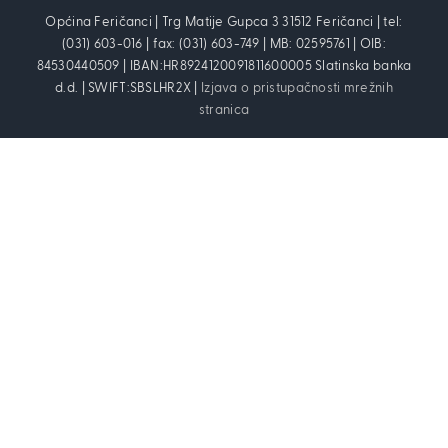
Općina Feričanci | Trg Matije Gupca 3 31512 Feričanci | tel:
(031) 603-016 | fax: (031) 603-749 | MB: 02595761 | OIB:
84530440509 | IBAN:HR8924120091811600005 Slatinska banka
d.d. | SWIFT:SBSLHR2X |
Izjava o pristupačnosti mrežnih
stranica