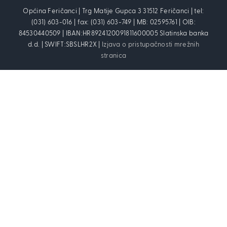
Općina Feričanci | Trg Matije Gupca 3 31512 Feričanci | tel:
(031) 603-016 | fax: (031) 603-749 | MB: 02595761 | OIB:
84530440509 | IBAN:HR8924120091811600005 Slatinska banka
d.d. | SWIFT:SBSLHR2X |
Izjava o pristupačnosti mrežnih
stranica