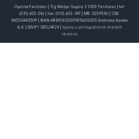
Općina Feričanci | Trg Matije Gupca 3 31512 Feričanci | tel:
(031) 603-016 | fax: (031) 603-749 | MB: 02595761 | OIB:
84530440509 | IBAN:HR8924120091811600005 Slatinska banka
d.d. | SWIFT:SBSLHR2X |
Izjava o pristupačnosti mrežnih
stranica