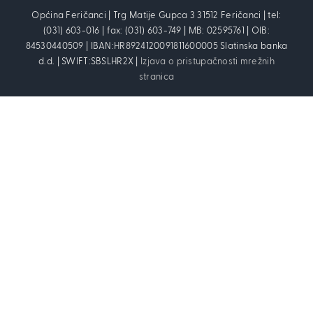
Općina Feričanci | Trg Matije Gupca 3 31512 Feričanci | tel:
(031) 603-016 | fax: (031) 603-749 | MB: 02595761 | OIB:
84530440509 | IBAN:HR8924120091811600005 Slatinska banka
d.d. | SWIFT:SBSLHR2X |
Izjava o pristupačnosti mrežnih
stranica