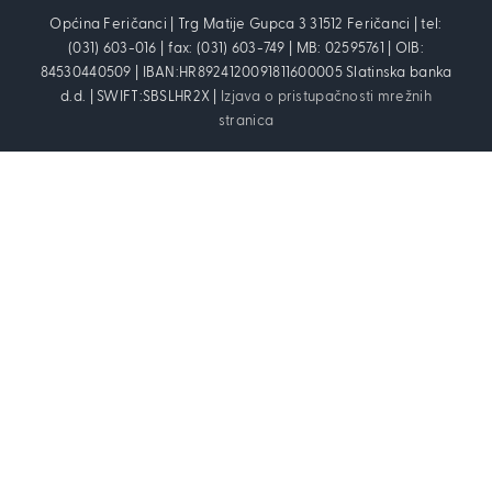
Općina Feričanci | Trg Matije Gupca 3 31512 Feričanci | tel:
(031) 603-016 | fax: (031) 603-749 | MB: 02595761 | OIB:
84530440509 | IBAN:HR8924120091811600005 Slatinska banka
d.d. | SWIFT:SBSLHR2X |
Izjava o pristupačnosti mrežnih
stranica